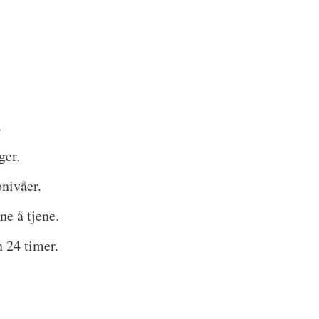
.
ger.
onivåer.
ne å tjene.
n 24 timer.