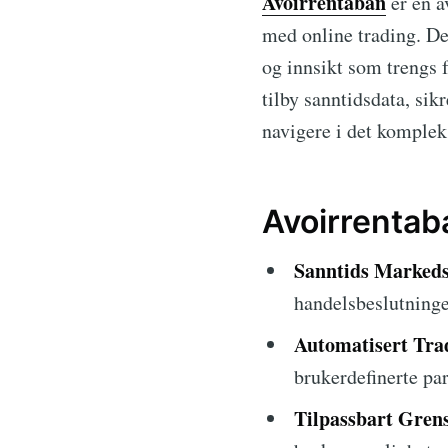
Avoirrentaban
er en a
med online trading. Det
og innsikt som trengs f
tilby sanntidsdata, sik
navigere i det komplek
Avoirrentab
Sanntids Markeds
handelsbeslutninge
Automatisert Tra
brukerdefinerte pa
Tilpassbart Grens