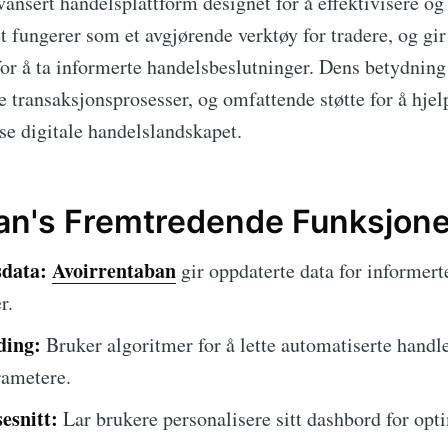
vansert handelsplattform designet for å effektivisere og
 fungerer som et avgjørende verktøy for tradere, og gir
or å ta informerte handelsbeslutninger. Dens betydning l
re transaksjonsprosesser, og omfattende støtte for å hje
se digitale handelslandskapet.
an's Fremtredende Funksjone
data:
Avoirrentaban
gir oppdaterte data for informert
r.
ding:
Bruker algoritmer for å lette automatiserte handle
rametere.
esnitt:
Lar brukere personalisere sitt dashbord for opt