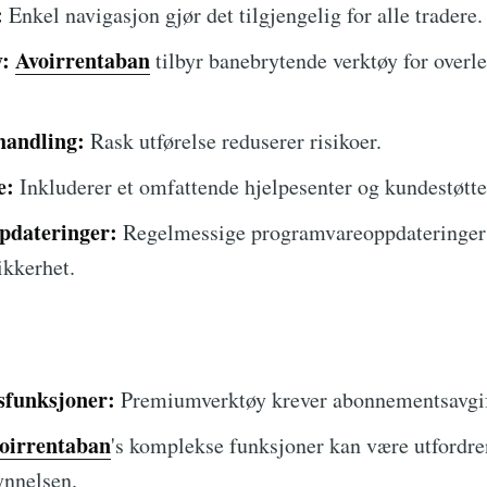
:
Enkel navigasjon gjør det tilgjengelig for alle tradere.
:
Avoirrentaban
tilbyr banebrytende verktøy for overl
handling:
Rask utførelse reduserer risikoer.
e:
Inkluderer et omfattende hjelpesenter og kundestøtte
pdateringer:
Regelmessige programvareoppdateringer 
ikkerhet.
sfunksjoner:
Premiumverktøy krever abonnementsavgif
oirrentaban
's komplekse funksjoner kan være utfordre
ynnelsen.