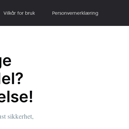
Vilkår for bruk
Personvernerklæring
ge
del?
else!
st sikkerhet,