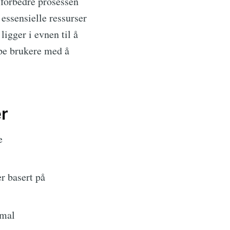
 forbedre prosessen
 essensielle ressurser
igger i evnen til å
lpe brukere med å
r
e
r basert på
imal