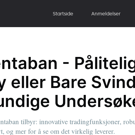
Startside
Anmeldelser
ntaban - Påliteli
 eller Bare Svin
undige Undersøk
taban tilbyr: innovative tradingfunksjoner, robu
t, og mer for å se om det virkelig leverer.