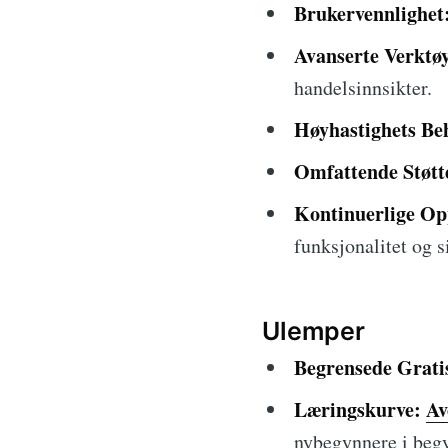
Brukervennlighet
Avanserte Verktøy
handelsinnsikter.
Høyhastighets Be
Omfattende Støtt
Kontinuerlige Op
funksjonalitet og s
Ulemper
Begrensede Grati
Læringskurve:
Av
nybegynnere i beg