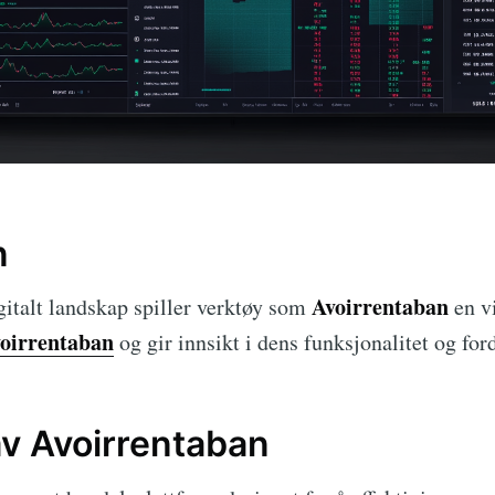
n
Avoirrentaban
igitalt landskap spiller verktøy som
en vi
oirrentaban
og gir innsikt i dens funksjonalitet og ford
av Avoirrentaban