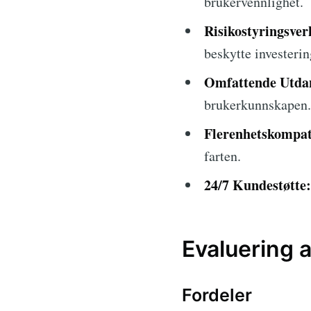
brukervennlighet.
Risikostyringsver
beskytte investerin
Omfattende Utdan
brukerkunnskapen.
Flerenhetskompati
farten.
24/7 Kundestøtte:
Evaluering 
Fordeler