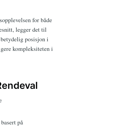
lsopplevelsen for både
nitt, legger det til
 betydelig posisjon i
vigere kompleksiteten i
Rendeval
e
 basert på