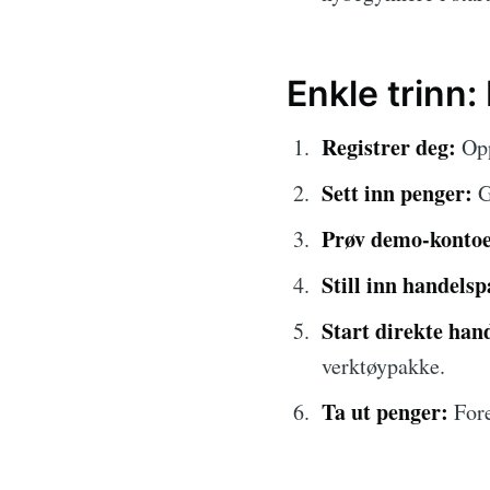
Enkle trinn
Registrer deg:
Opp
Sett inn penger:
G
Prøv demo-konto
Still inn handels
Start direkte han
verktøypakke.
Ta ut penger:
Fore