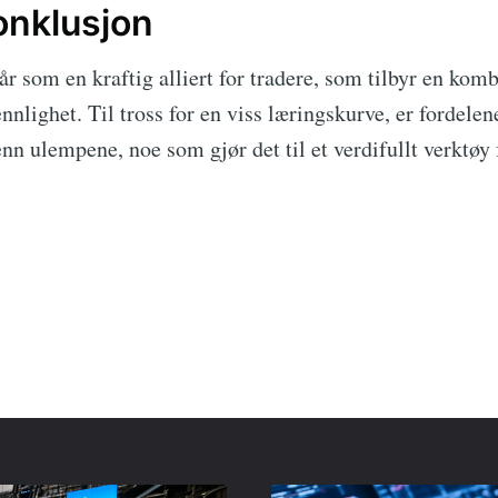
onklusjon
r som en kraftig alliert for tradere, som tilbyr en kom
nlighet. Til tross for en viss læringskurve, er fordele
enn ulempene, noe som gjør det til et verdifullt verktøy 