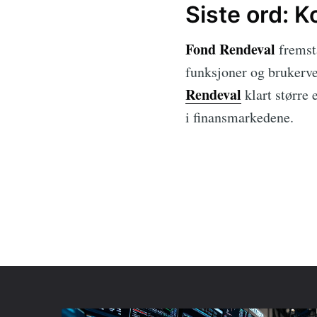
Siste ord: K
Fond Rendeval
fremstå
funksjoner og brukerven
Rendeval
klart større 
i finansmarkedene.