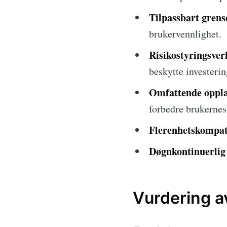
Tilpassbart grens
brukervennlighet.
Risikostyringsver
beskytte investerin
Omfattende opplæ
forbedre brukerne
Flerenhetskompati
Døgnkontinuerlig
Vurdering a