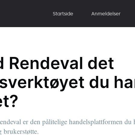
Startside
Anmeldelser
d Rendeval det
sverktøyet du ha
t?
deval er den pålitelige handelsplattformen du 
 brukerstøtte.