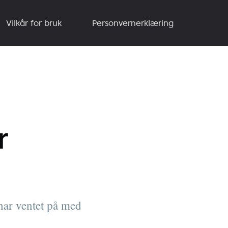
Vilkår for bruk
Personvernerklæring
r
har ventet på med