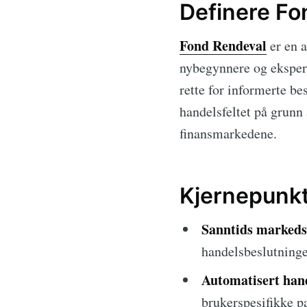
Definere Fo
Fond Rendeval
er en a
nybegynnere og eksperte
rette for informerte be
handelsfeltet på grunn 
finansmarkedene.
Kjernepunkt
Sanntids markeds
handelsbeslutninge
Automatisert han
brukerspesifikke p