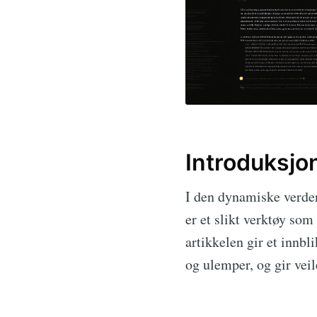
Introduksjo
I den dynamiske verdene
er et slikt verktøy so
artikkelen gir et innbl
og ulemper, og gir ve