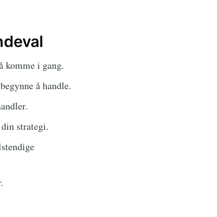
ndeval
 å komme i gang.
 begynne å handle.
handler.
din strategi.
lstendige
.