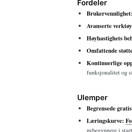
Fordeler
Brukervennlighet
Avanserte verktøy
Høyhastighets be
Omfattende støtt
Kontinuerlige op
funksjonalitet og s
Ulemper
Begrensede grati
Læringskurve:
Fo
nybegynnere i star