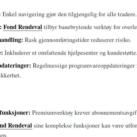
:
Enkel navigering gjør den tilgjengelig for alle tradere.
:
Fond Rendeval
tilbyr banebrytende verktøy for overle
handling:
Rask gjennomføringstider reduserer risiko.
e:
Inkluderer et omfattende hjelpesenter og kundestøtte
pdateringer:
Regelmessige programvareoppdateringer 
ikkerhet.
sfunksjoner:
Premiumverktøy krever abonnementsavgift
nd Rendeval
sine komplekse funksjoner kan være utfor
ten.