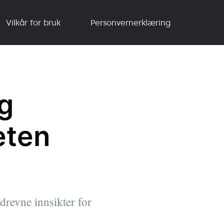
Vilkår for bruk
Personvernerklæring
ig
eten
drevne innsikter for