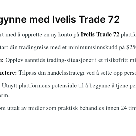
ynne med Ivelis Trade 72
Ivelis Trade 72
rt med å opprette en ny konto på
plattf
tart din tradingreise med et minimumsinnskudd på $25
n:
Opplev sanntids trading-situasjoner i et risikofritt mi
metere:
Tilpass din handelsstrategi ved å sette opp pers
:
Utnytt plattformens potensiale til å begynne å tjene p
orm.
m uttak av midler som praktisk behandles innen 24 tim