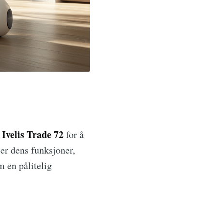
Ivelis Trade 72
m
for å
ser dens funksjoner,
m en pålitelig