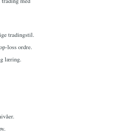
 trading med
ge tradingstil.
op-loss ordre.
g læring.
nivåer.
øy.