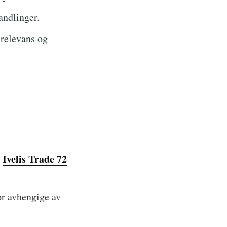
andlinger.
 relevans og
Ivelis Trade 72
e
or avhengige av