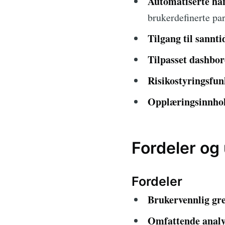
Automatiserte ha
brukerdefinerte pa
Tilgang til sannti
Tilpasset dashbor
Risikostyringsfun
Opplæringsinnho
Fordeler og
Fordeler
Brukervennlig gre
Omfattende analy