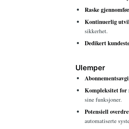
Raske gjennomfør
Kontinuerlig utvi
sikkerhet.
Dedikert kundestø
Ulemper
Abonnementsavgif
Kompleksitet for 
sine funksjoner.
Potensiell overdr
automatiserte syst