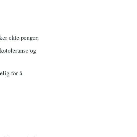
uker ekte penger.
ikotoleranse og
lig for å