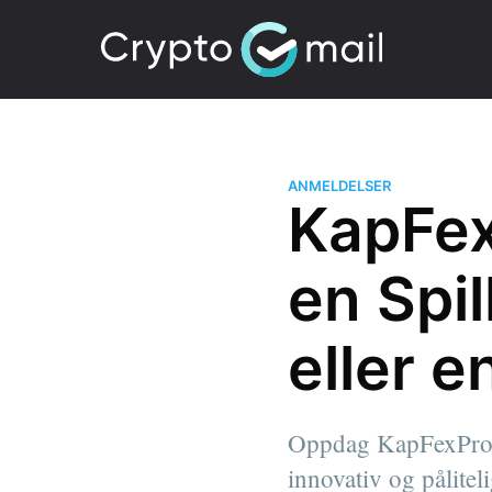
ANMELDELSER
KapFex
en Spi
eller e
Oppdag KapFexPro's
innovativ og pålite