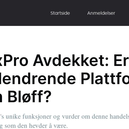
Startside
Anmeldelser
Pro Avdekket: Er
llendrende Plattf
n Bløff?
 unike funksjoner og vurder om denne handelsp
lig som den hevder å være.