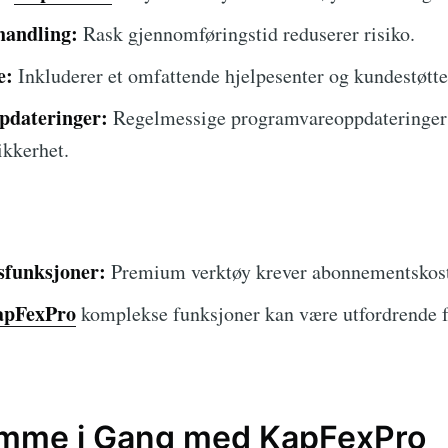
handling:
Rask gjennomføringstid reduserer risiko.
e:
Inkluderer et omfattende hjelpesenter og kundestøtte
pdateringer:
Regelmessige programvareoppdateringer 
ikkerhet.
sfunksjoner:
Premium verktøy krever abonnementskost
pFexPro
komplekse funksjoner kan være utfordrende f
mme i Gang med KapFexPro