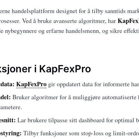
rne handelsplattform designet for å tilby sanntids mar
KapFex
osesser. Ved å bruke avanserte algoritmer, har
åde nybegynnere og erfarne handelsmenn, og sikre effe
ksjoner i KapFexPro
data:
KapFexPro
gir oppdatert data for informerte ha
del:
Bruker algoritmer for å muliggjøre automatiserte 
rametere.
snitt:
Lar brukere tilpasse sitt dashboard for optimal 
ostyring:
Tilbyr funksjoner som stop-loss og limit-ordre