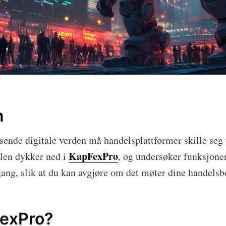
n
ende digitale verden må handelsplattformer skille seg u
KapFexPro
elen dykker ned i
, og undersøker funksjoner
ng, slik at du kan avgjøre om det møter dine handelsb
FexPro?