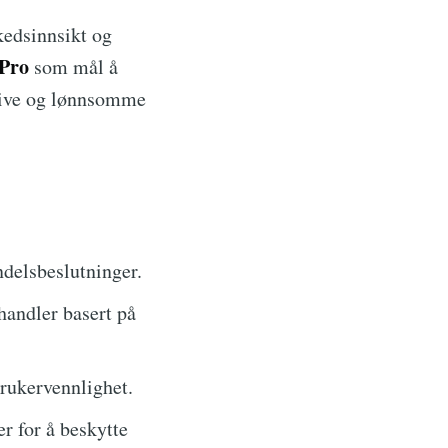
kedsinnsikt og
Pro
som mål å
ktive og lønnsomme
ndelsbeslutninger.
handler basert på
brukervennlighet.
r for å beskytte