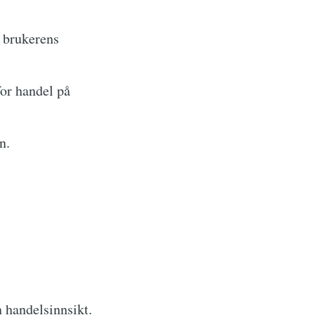
e brukerens
for handel på
n.
 handelsinnsikt.