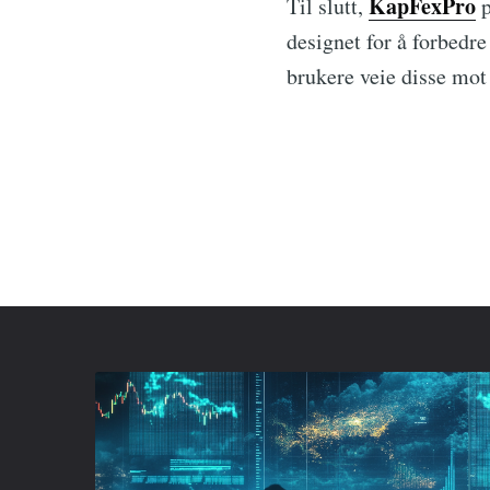
KapFexPro
Til slutt,
p
designet for å forbedre
brukere veie disse mot