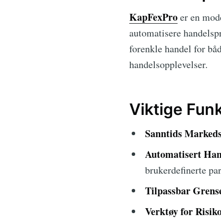
KapFexPro
er en mode
automatisere handelspr
forenkle handel for b
handelsopplevelser.
Viktige Fun
Sanntids Markeds
Automatisert Han
brukerdefinerte pa
Tilpassbar Grense
Verktøy for Risik