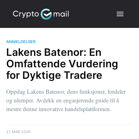
ANMELDELSER
Lakens Batenor: En
Omfattende Vurdering
for Dyktige Tradere
Oppdag Lakens Batenor, dens funksjoner, fordeler
og ulemper. Avdekk en engasjerende guide til å
mestre denne innovative handelsplattformen.
27 MAR 2026