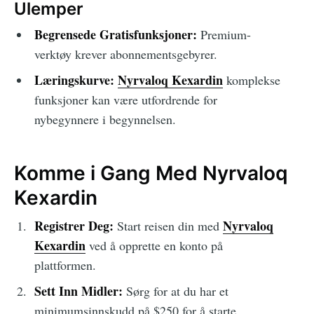
Ulemper
Begrensede Gratisfunksjoner:
Premium-
verktøy krever abonnementsgebyrer.
Læringskurve:
Nyrvaloq Kexardin
komplekse
funksjoner kan være utfordrende for
nybegynnere i begynnelsen.
Komme i Gang Med Nyrvaloq
Kexardin
Registrer Deg:
Nyrvaloq
Start reisen din med
Kexardin
ved å opprette en konto på
plattformen.
Sett Inn Midler:
Sørg for at du har et
minimumsinnskudd på $250 for å starte