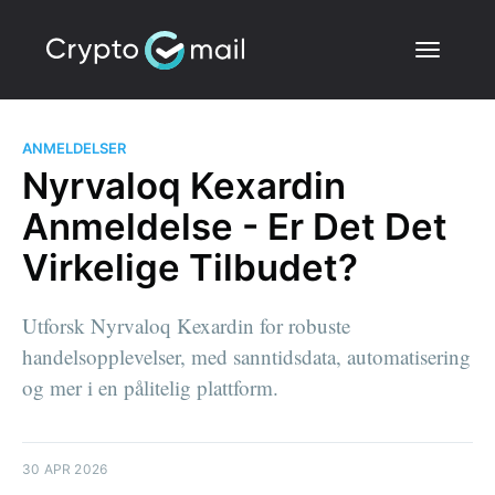
ANMELDELSER
Nyrvaloq Kexardin
Anmeldelse - Er Det Det
Virkelige Tilbudet?
Utforsk Nyrvaloq Kexardin for robuste
handelsopplevelser, med sanntidsdata, automatisering
og mer i en pålitelig plattform.
30 APR 2026