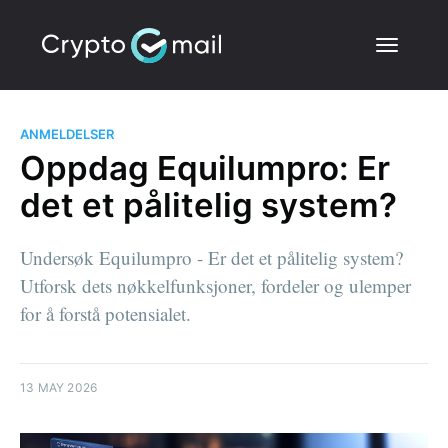
ANMELDELSER
Oppdag Equilumpro: Er
det et pålitelig system?
Undersøk Equilumpro - Er det et pålitelig system?
Utforsk dets nøkkelfunksjoner, fordeler og ulemper
for å forstå potensialet.
13 MAY 2026