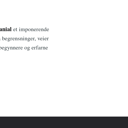
anial
et imponerende
å begrensninger, veier
ybegynnere og erfarne