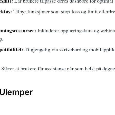
snitt:
Lar brukere tilpasse deres dashbord for optimal
rktøy:
Tilbyr funksjoner som stop-loss og limit ellerdre
ningsressurser:
Inkluderer opplæringskurs og webinar
p.
atibilitet:
Tilgjengelig via skrivebord og mobilapplik
Sikrer at brukere får assistanse når som helst på døgne
 Ulemper