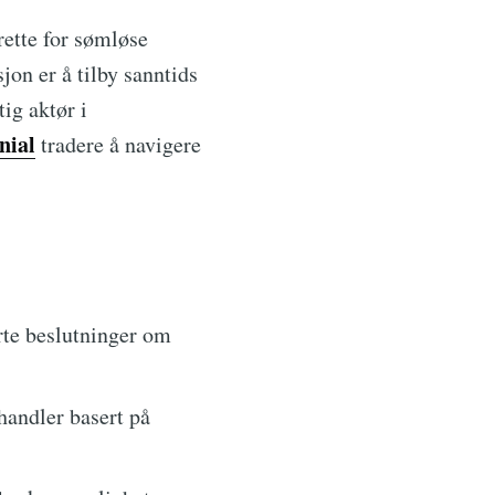
rette for sømløse
jon er å tilby sanntids
ig aktør i
nial
tradere å navigere
rte beslutninger om
handler basert på