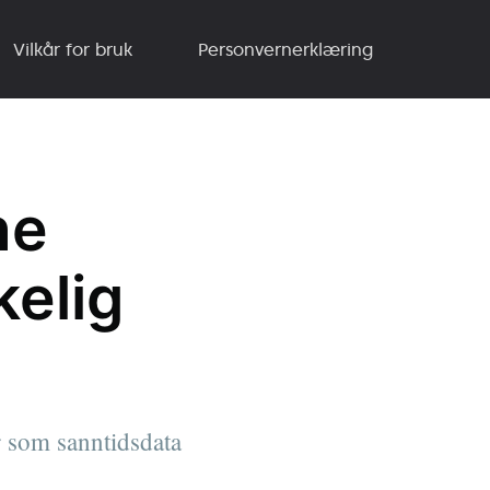
Vilkår for bruk
Personvernerklæring
ne
kelig
r som sanntidsdata