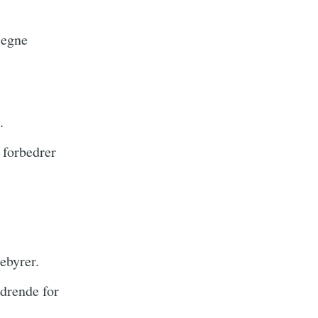
legne
.
forbedrer
ebyrer.
drende for