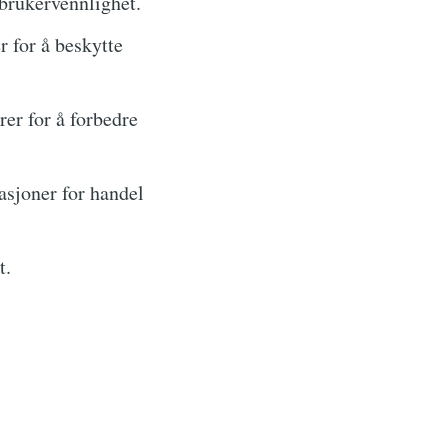
 brukervennlighet.
r for å beskytte
er for å forbedre
asjoner for handel
t.