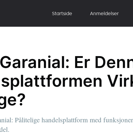
Startside
Anmeldelser
 Garanial: Er Den
splattformen Vir
ige?
ial: Pålitelige handelsplattform med funksjone
del.