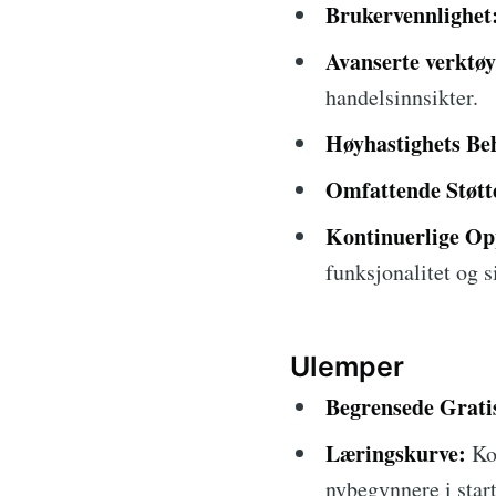
Brukervennlighet
Avanserte verktøy
handelsinnsikter.
Høyhastighets Be
Omfattende Støtt
Kontinuerlige Op
funksjonalitet og s
Ulemper
Begrensede Grati
Læringskurve:
Ko
nybegynnere i star