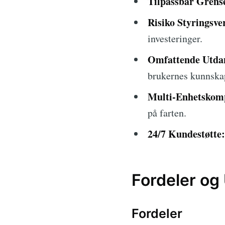
Tilpassbar Grense
Risiko Styringsve
investeringer.
Omfattende Utdan
brukernes kunnska
Multi-Enhetskomp
på farten.
24/7 Kundestøtte:
Fordeler og
Fordeler