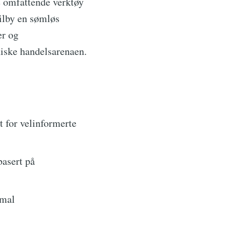
e omfattende verktøy
tilby en sømløs
er og
oniske handelsarenaen.
t for velinformerte
basert på
imal