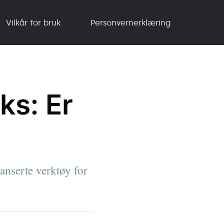
Vilkår for bruk
Personvernerklæring
ks: Er
anserte verktøy for