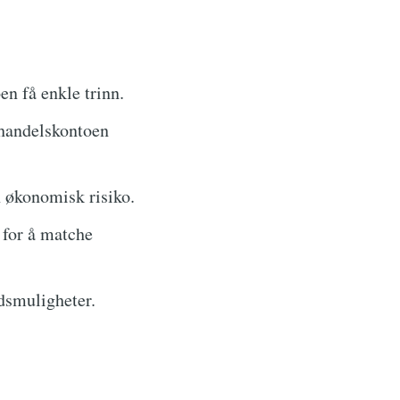
n få enkle trinn.
 handelskontoen
 økonomisk risiko.
 for å matche
dsmuligheter.