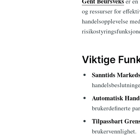
Gent Beursveks
er en 
og ressurser for effek
handelsopplevelse med
risikostyringsfunksjone
Viktige Fun
Sanntids Markeds
handelsbeslutninge
Automatisk Hand
brukerdefinerte pa
Tilpassbart Grens
brukervennlighet.