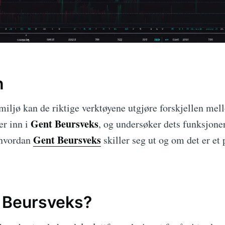
n
miljø kan de riktige verktøyene utgjøre forskjellen mel
Gent Beursveks
er inn i
, og undersøker dets funksjoner
Gent Beursveks
 hvordan
skiller seg ut og om det er et p
 Beursveks?