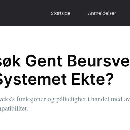
Startside
Anmeldelser
øk Gent Beursve
Systemet Ekte?
eks's funksjoner og pålitelighet i handel med av
atibilitet.