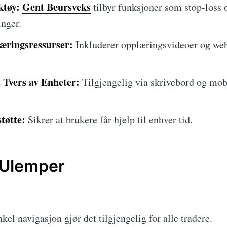
ktøy:
Gent Beursveks
tilbyr funksjoner som stop-loss o
inger.
ringsressurser:
Inkluderer opplæringsvideoer og webi
 Tvers av Enheter:
Tilgjengelig via skrivebord og mob
tøtte:
Sikrer at brukere får hjelp til enhver tid.
 Ulemper
kel navigasjon gjør det tilgjengelig for alle tradere.