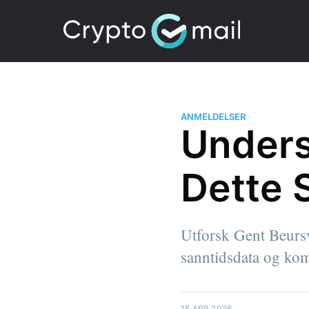
ANMELDELSER
Unders
Dette 
Utforsk Gent Beursv
sanntidsdata og komp
15 APR 2026