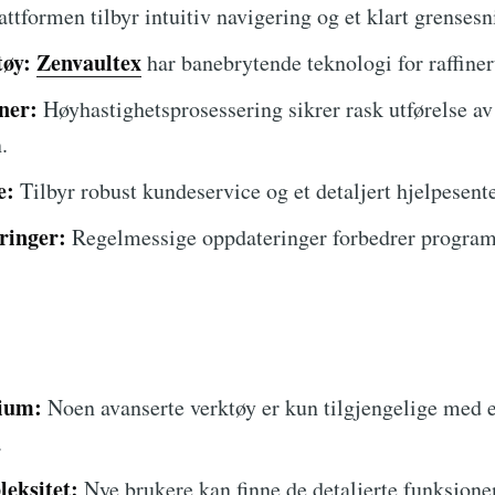
ttformen tilbyr intuitiv navigering og et klart grensesni
øy:
Zenvaultex
har banebrytende teknologi for raffiner
ner:
Høyhastighetsprosessering sikrer rask utførelse av
.
e:
Tilbyr robust kundeservice og et detaljert hjelpesente
ringer:
Regelmessige oppdateringer forbedrer program
ium:
Noen avanserte verktøy er kun tilgjengelige med e
.
eksitet:
Nye brukere kan finne de detaljerte funksjone