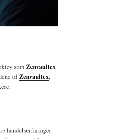
Zenvaultex
verktøy som
Zenvaultex
dene til
,
kere.
dre handelserfaringer