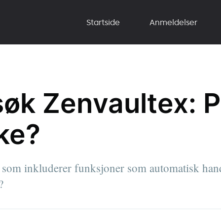
Startside
Anmeldelser
øk Zenvaultex: På
kke?
 som inkluderer funksjoner som automatisk hand
?