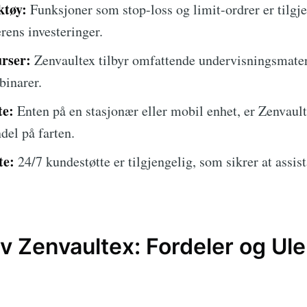
ktøy:
Funksjoner som stop-loss og limit-ordrer er tilgje
erens investeringer.
rser:
Zenvaultex tilbyr omfattende undervisningsmateri
binarer.
te:
Enten på en stasjonær eller mobil enhet, er Zenvault
ndel på farten.
te:
24/7 kundestøtte er tilgjengelig, som sikrer at assist
av Zenvaultex: Fordeler og Ul