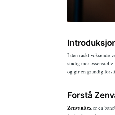
Introduksjo
I den raskt voksende v
stadig mer essensielle
og gir en grundig forst
Forstå Zenv
Zenvaultex
er en baneb