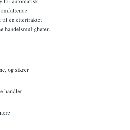
øy for automatisk
e omfattende
til en ettertraktet
ne handelsmuligheter.
e, og sikrer
re handler
imere