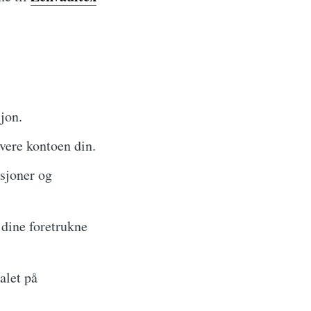
jon.
ere kontoen din.
ksjoner og
l dine foretrukne
alet på