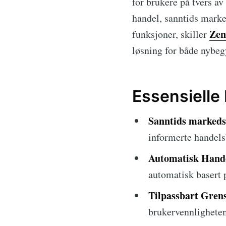
for brukere på tvers a
handel, sanntids marke
Zen
funksjoner, skiller
løsning for både nybeg
Essensielle
Sanntids markeds
informerte handels
Automatisk Hand
automatisk basert 
Tilpassbart Grens
brukervennligheten