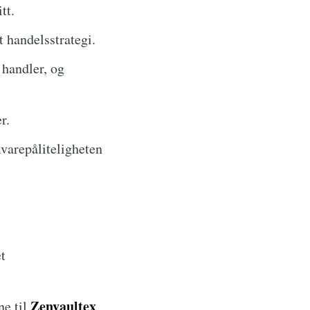
tt.
t handelsstrategi.
 handler, og
r.
varepåliteligheten
t
Zenvaultex
ne til