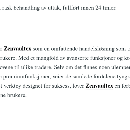
 rask behandling av uttak, fullført innen 24 timer.
Zenvaultex
år
som en omfattende handelsløsning som til
 brukere. Med et mangfold av avanserte funksjoner og ko
hovene til ulike tradere. Selv om det finnes noen ulemp
e premiumfunksjoner, veier de samlede fordelene tyngr
Zenvaultex
 verktøy designet for suksess, lover
en for
ine brukere.