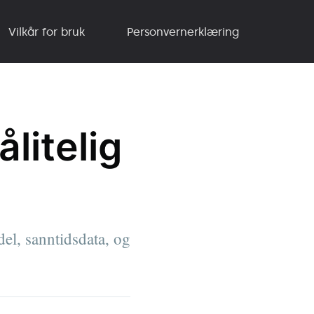
Vilkår for bruk
Personvernerklæring
litelig
el, sanntidsdata, og