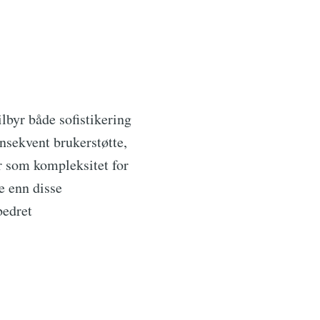
byr både sofistikering
nsekvent brukerstøtte,
er som kompleksitet for
e enn disse
bedret