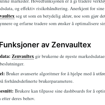
v ulike markeder. Hovedfunksjonen er å gi tradere verkt
dsdata, og effektiv risikohåndtering. Anerkjent for sin
vaultex
seg ut som en betydelig aktør, noe som gjør det 
ynnere og erfarne tradere som ønsker å optimalisere si
 Funksjoner av Zenvaultex
data:
Zenvaultex
gir brukerne de nyeste markedsdataen
beslutninger.
el:
Bruker avanserte algoritmer for å hjelpe med å utfø
på forhåndsdefinerte brukerparametere.
esnitt:
Brukere kan tilpasse sine dashboards for å opt
 etter deres behov.