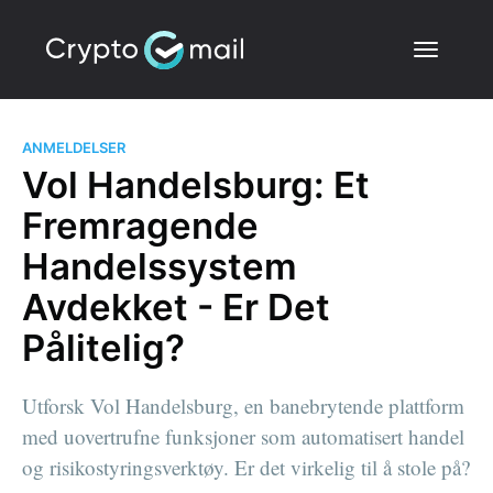
ANMELDELSER
Vol Handelsburg: Et
Fremragende
Handelssystem
Avdekket - Er Det
Pålitelig?
Utforsk Vol Handelsburg, en banebrytende plattform
med uovertrufne funksjoner som automatisert handel
og risikostyringsverktøy. Er det virkelig til å stole på?